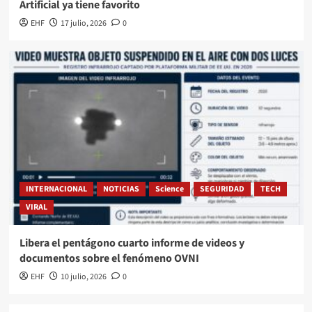
Artificial ya tiene favorito
EHF
17 julio, 2026
0
INTERNACIONAL
NOTICIAS
Science
SEGURIDAD
TECH
VIRAL
Libera el pentágono cuarto informe de videos y
documentos sobre el fenómeno OVNI
EHF
10 julio, 2026
0