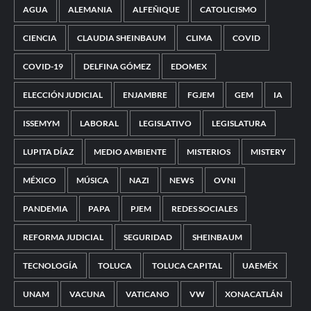
AGUA
ALEMANIA
ALFEÑIQUE
CATOLICISMO
CIENCIA
CLAUDIA SHEINBAUM
CLIMA
COVID
COVID-19
DELFINA GÓMEZ
EDOMEX
ELECCIÓN JUDICIAL
ENJAMBRE
FGJEM
GEM
IA
ISSEMYM
LABORAL
LEGISLATIVO
LEGISLATURA
LUPITA DÍAZ
MEDIO AMBIENTE
MISTERIOS
MISTERY
MÉXICO
MÚSICA
NAZI
NEWS
OVNI
PANDEMIA
PAPA
PJEM
REDES SOCIALES
REFORMA JUDICIAL
SEGURIDAD
SHEINBAUM
TECNOLOGÍA
TOLUCA
TOLUCA CAPITAL
UAEMÉX
UNAM
VACUNA
VATICANO
VW
XONACATLÁN