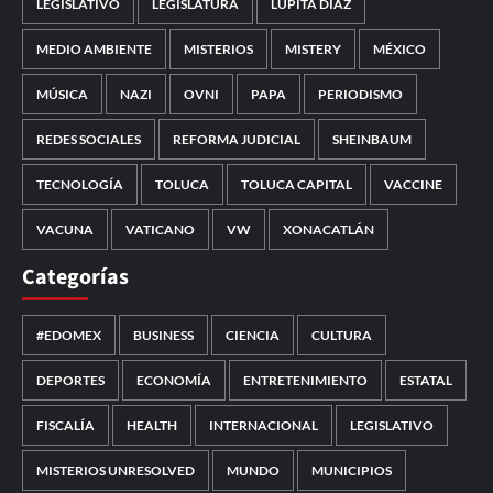
LEGISLATIVO
LEGISLATURA
LUPITA DÍAZ
MEDIO AMBIENTE
MISTERIOS
MISTERY
MÉXICO
MÚSICA
NAZI
OVNI
PAPA
PERIODISMO
REDES SOCIALES
REFORMA JUDICIAL
SHEINBAUM
TECNOLOGÍA
TOLUCA
TOLUCA CAPITAL
VACCINE
VACUNA
VATICANO
VW
XONACATLÁN
Categorías
#EDOMEX
BUSINESS
CIENCIA
CULTURA
DEPORTES
ECONOMÍA
ENTRETENIMIENTO
ESTATAL
FISCALÍA
HEALTH
INTERNACIONAL
LEGISLATIVO
MISTERIOS UNRESOLVED
MUNDO
MUNICIPIOS