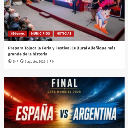
#Edomex
MUNICIPIOS
NOTICIAS
Prepara Toluca la Feria y Festival Cultural Alfeñique más
grande de la historia
EHF
5 agosto, 2026
0