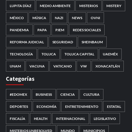
LUPITA DÍAZ
MEDIO AMBIENTE
MISTERIOS
MISTERY
MÉXICO
MÚSICA
NAZI
NEWS
OVNI
PANDEMIA
PAPA
PJEM
REDES SOCIALES
REFORMA JUDICIAL
SEGURIDAD
SHEINBAUM
TECNOLOGÍA
TOLUCA
TOLUCA CAPITAL
UAEMÉX
UNAM
VACUNA
VATICANO
VW
XONACATLÁN
Categorías
#EDOMEX
BUSINESS
CIENCIA
CULTURA
DEPORTES
ECONOMÍA
ENTRETENIMIENTO
ESTATAL
FISCALÍA
HEALTH
INTERNACIONAL
LEGISLATIVO
MISTERIOS UNRESOLVED
MUNDO
MUNICIPIOS