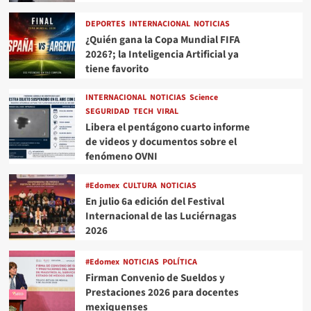
DEPORTES
INTERNACIONAL
NOTICIAS
¿Quién gana la Copa Mundial FIFA
2026?; la Inteligencia Artificial ya
tiene favorito
INTERNACIONAL
NOTICIAS
Science
SEGURIDAD
TECH
VIRAL
Libera el pentágono cuarto informe
de videos y documentos sobre el
fenómeno OVNI
#Edomex
CULTURA
NOTICIAS
En julio 6a edición del Festival
Internacional de las Luciérnagas
2026
#Edomex
NOTICIAS
POLÍTICA
Firman Convenio de Sueldos y
Prestaciones 2026 para docentes
mexiquenses