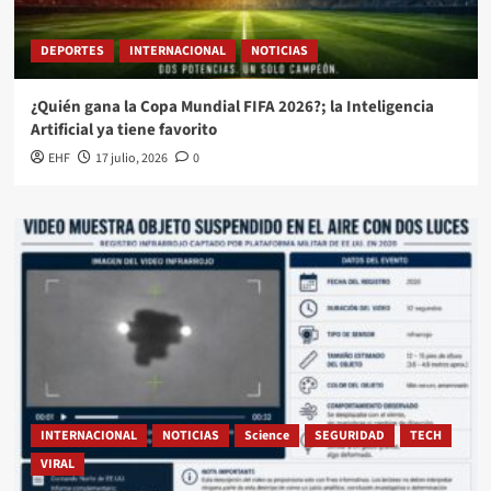
DEPORTES
INTERNACIONAL
NOTICIAS
¿Quién gana la Copa Mundial FIFA 2026?; la Inteligencia
Artificial ya tiene favorito
EHF
17 julio, 2026
0
INTERNACIONAL
NOTICIAS
Science
SEGURIDAD
TECH
VIRAL