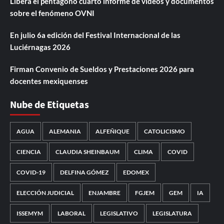
Libera el pentágono cuarto informe de videos y documentos
sobre el fenómeno OVNI
En julio 6a edición del Festival Internacional de las
Luciérnagas 2026
Firman Convenio de Sueldos y Prestaciones 2026 para
docentes mexiquenses
Nube de Etiquetas
AGUA
ALEMANIA
ALFEÑIQUE
CATOLICISMO
CIENCIA
CLAUDIA SHEINBAUM
CLIMA
COVID
COVID-19
DELFINA GÓMEZ
EDOMEX
ELECCIÓN JUDICIAL
ENJAMBRE
FGJEM
GEM
IA
ISSEMYM
LABORAL
LEGISLATIVO
LEGISLATURA