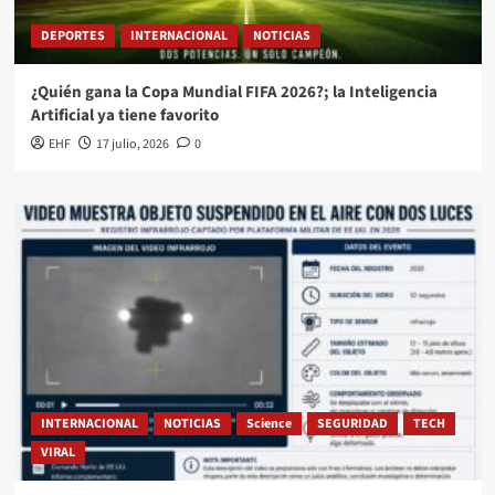
DEPORTES
INTERNACIONAL
NOTICIAS
¿Quién gana la Copa Mundial FIFA 2026?; la Inteligencia
Artificial ya tiene favorito
EHF
17 julio, 2026
0
INTERNACIONAL
NOTICIAS
Science
SEGURIDAD
TECH
VIRAL