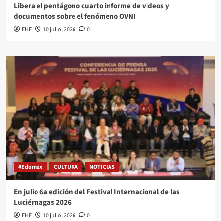
Libera el pentágono cuarto informe de videos y
documentos sobre el fenómeno OVNI
EHF
10 julio, 2026
0
#Edomex
CULTURA
NOTICIAS
En julio 6a edición del Festival Internacional de las
Luciérnagas 2026
EHF
10 julio, 2026
0