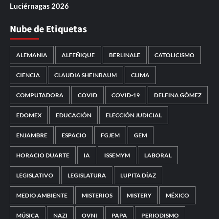
Luciérnagas 2026
Nube de Etiquetas
ALEMANIA
ALFEÑIQUE
BERLINALE
CATOLICISMO
CIENCIA
CLAUDIA SHEINBAUM
CLIMA
COMPUTADORA
COVID
COVID-19
DELFINA GÓMEZ
EDOMEX
EDUCACIÓN
ELECCIÓN JUDICIAL
ENJAMBRE
ESPACIO
FGJEM
GEM
HORACIO DUARTE
IA
ISSEMYM
LABORAL
LEGISLATIVO
LEGISLATURA
LUPITA DÍAZ
MEDIO AMBIENTE
MISTERIOS
MISTERY
MÉXICO
MÚSICA
NAZI
OVNI
PAPA
PERIODISMO