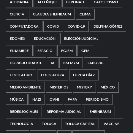
ALEMANIA
ALFEÑIQUE
BERLINALE
CATOLICISMO
CIENCIA
CLAUDIA SHEINBAUM
CLIMA
COMPUTADORA
COVID
COVID-19
DELFINA GÓMEZ
EDOMEX
EDUCACIÓN
ELECCIÓN JUDICIAL
ENJAMBRE
ESPACIO
FGJEM
GEM
HORACIO DUARTE
IA
ISSEMYM
LABORAL
LEGISLATIVO
LEGISLATURA
LUPITA DÍAZ
MEDIO AMBIENTE
MISTERIOS
MISTERY
MÉXICO
MÚSICA
NAZI
OVNI
PAPA
PERIODISMO
REDES SOCIALES
REFORMA JUDICIAL
SHEINBAUM
TECNOLOGÍA
TOLUCA
TOLUCA CAPITAL
VACCINE