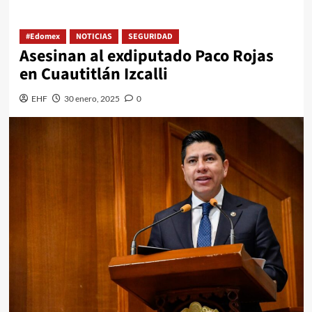
#Edomex
NOTICIAS
SEGURIDAD
Asesinan al exdiputado Paco Rojas
en Cuautitlán Izcalli
EHF
30 enero, 2025
0