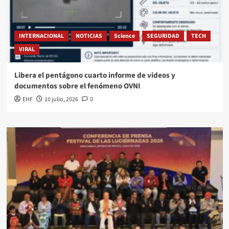
INTERNACIONAL
NOTICIAS
Science
SEGURIDAD
TECH
VIRAL
Libera el pentágono cuarto informe de videos y
documentos sobre el fenómeno OVNI
EHF
10 julio, 2026
0