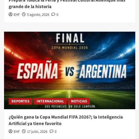
Prepara Toluca la Feria y Festival Cultural Alfeñique más
grande de la historia
EHF
5 agosto, 2026
0
DEPORTES
INTERNACIONAL
NOTICIAS
¿Quién gana la Copa Mundial FIFA 2026?; la Inteligencia
Artificial ya tiene favorito
EHF
17 julio, 2026
0