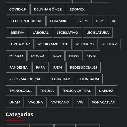
COVID-19
DELFINA GÓMEZ
EDOMEX
ELECCIÓN JUDICIAL
ENJAMBRE
FGJEM
GEM
IA
ISSEMYM
LABORAL
LEGISLATIVO
LEGISLATURA
LUPITA DÍAZ
MEDIO AMBIENTE
MISTERIOS
MISTERY
MÉXICO
MÚSICA
NAZI
NEWS
OVNI
PANDEMIA
PAPA
PJEM
REDES SOCIALES
REFORMA JUDICIAL
SEGURIDAD
SHEINBAUM
TECNOLOGÍA
TOLUCA
TOLUCA CAPITAL
UAEMÉX
UNAM
VACUNA
VATICANO
VW
XONACATLÁN
Categorías