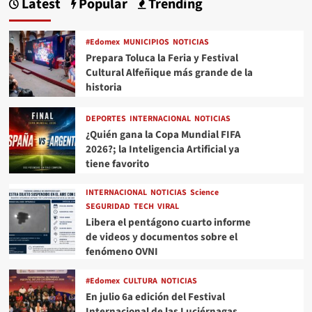
Latest
Popular
Trending
#Edomex
MUNICIPIOS
NOTICIAS
Prepara Toluca la Feria y Festival
Cultural Alfeñique más grande de la
historia
DEPORTES
INTERNACIONAL
NOTICIAS
¿Quién gana la Copa Mundial FIFA
2026?; la Inteligencia Artificial ya
tiene favorito
INTERNACIONAL
NOTICIAS
Science
SEGURIDAD
TECH
VIRAL
Libera el pentágono cuarto informe
de videos y documentos sobre el
fenómeno OVNI
#Edomex
CULTURA
NOTICIAS
En julio 6a edición del Festival
Internacional de las Luciérnagas