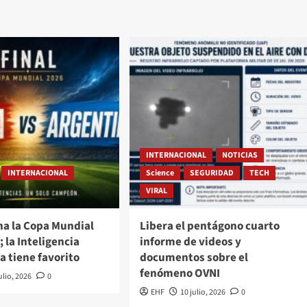
INTERNACIONAL
NOTICIAS
INTERNACIONAL
Science
SEGURIDAD
TECH
VIRAL
na la Copa Mundial
Libera el pentágono cuarto
; la Inteligencia
informe de videos y
ya tiene favorito
documentos sobre el
fenómeno OVNI
ulio, 2026
0
EHF
10 julio, 2026
0