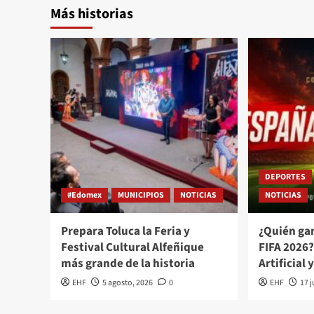
Más historias
DEPORTES
#Edomex
MUNICIPIOS
NOTICIAS
NOTICIAS
Prepara Toluca la Feria y
¿Quién ga
Festival Cultural Alfeñique
FIFA 2026?
más grande de la historia
Artificial 
EHF
5 agosto, 2026
0
EHF
17 j