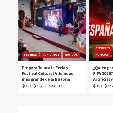
DEPORTES
#Edomex
MUNICIPIOS
NOTICIAS
NOTICIAS
Prepara Toluca la Feria y
¿Quién ga
Festival Cultural Alfeñique
FIFA 2026?
más grande de la historia
Artificial 
EHF
5 agosto, 2026
0
EHF
17 j