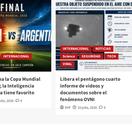
INTERNACIONAL
NOTICIAS
INTERNACIONAL
Science
SEGURIDAD
TECH
VIRAL
na la Copa Mundial
Libera el pentágono cuarto
; la Inteligencia
informe de videos y
ya tiene favorito
documentos sobre el
fenómeno OVNI
ulio, 2026
0
EHF
10 julio, 2026
0