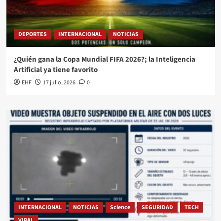
DEPORTES
INTERNACIONAL
NOTICIAS
¿Quién gana la Copa Mundial FIFA 2026?; la Inteligencia
Artificial ya tiene favorito
EHF
17 julio, 2026
0
INTERNACIONAL
NOTICIAS
Science
SEGURIDAD
TECH
VIRAL