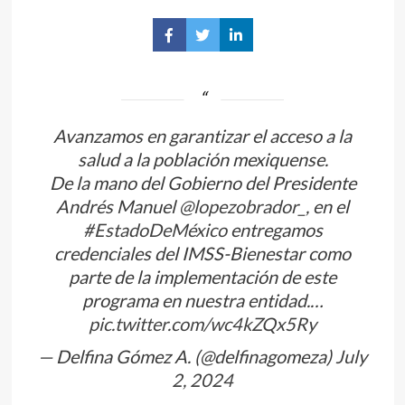
Share
Share
Share
on
on
on
Facebook
Twitter
LinkedIn
Avanzamos en garantizar el acceso a la
salud a la población mexiquense.
De la mano del Gobierno del Presidente
Andrés Manuel
@lopezobrador_
, en el
#EstadoDeMéxico
entregamos
credenciales del IMSS-Bienestar como
parte de la implementación de este
programa en nuestra entidad.…
pic.twitter.com/wc4kZQx5Ry
— Delfina Gómez A. (@delfinagomeza)
July
2, 2024