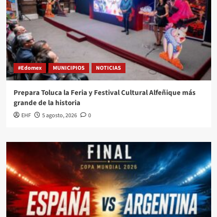
#Edomex
MUNICIPIOS
NOTICIAS
Prepara Toluca la Feria y Festival Cultural Alfeñique más
grande de la historia
EHF
5 agosto, 2026
0