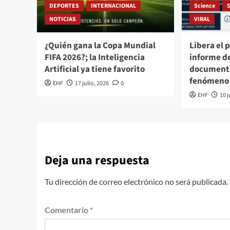
DEPORTES
INTERNACIONAL
Science
NOTICIAS
VIRAL
¿Quién gana la Copa Mundial
Libera el 
FIFA 2026?; la Inteligencia
informe de
Artificial ya tiene favorito
documento
fenómeno
EHF
17 julio, 2026
0
EHF
10 j
Deja una respuesta
Tu dirección de correo electrónico no será publicada.
Comentario
*