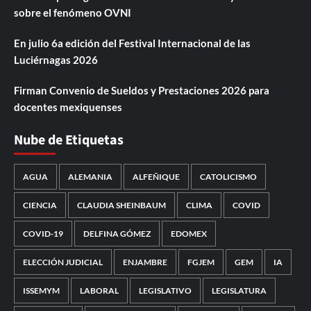
sobre el fenómeno OVNI
En julio 6a edición del Festival Internacional de las
Luciérnagas 2026
Firman Convenio de Sueldos y Prestaciones 2026 para
docentes mexiquenses
Nube de Etiquetas
AGUA
ALEMANIA
ALFEÑIQUE
CATOLICISMO
CIENCIA
CLAUDIA SHEINBAUM
CLIMA
COVID
COVID-19
DELFINA GÓMEZ
EDOMEX
ELECCIÓN JUDICIAL
ENJAMBRE
FGJEM
GEM
IA
ISSEMYM
LABORAL
LEGISLATIVO
LEGISLATURA