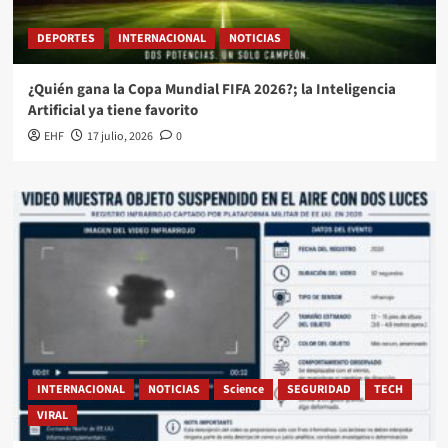
DEPORTES
INTERNACIONAL
NOTICIAS
¿Quién gana la Copa Mundial FIFA 2026?; la Inteligencia
Artificial ya tiene favorito
EHF
17 julio, 2026
0
INTERNACIONAL
NOTICIAS
Science
SEGURIDAD
TECH
VIRAL