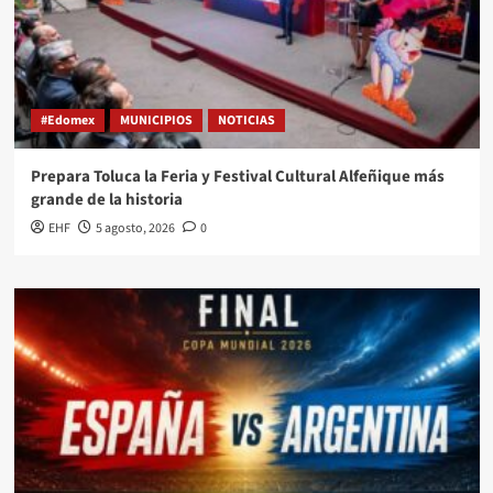
#Edomex
MUNICIPIOS
NOTICIAS
Prepara Toluca la Feria y Festival Cultural Alfeñique más
grande de la historia
EHF
5 agosto, 2026
0