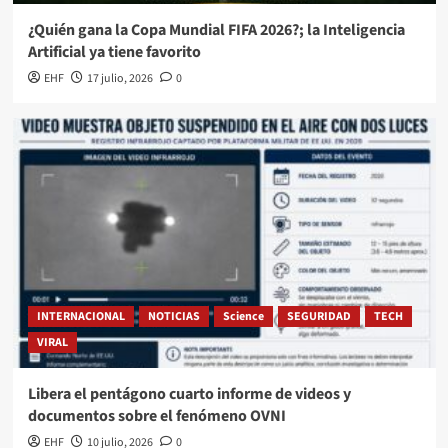
¿Quién gana la Copa Mundial FIFA 2026?; la Inteligencia
Artificial ya tiene favorito
EHF
17 julio, 2026
0
INTERNACIONAL
NOTICIAS
Science
SEGURIDAD
TECH
VIRAL
Libera el pentágono cuarto informe de videos y
documentos sobre el fenómeno OVNI
EHF
10 julio, 2026
0