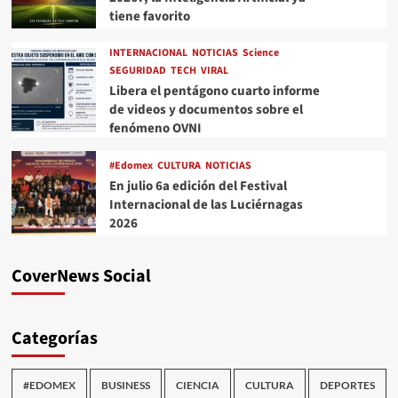
tiene favorito
INTERNACIONAL
NOTICIAS
Science
SEGURIDAD
TECH
VIRAL
Libera el pentágono cuarto informe
de videos y documentos sobre el
fenómeno OVNI
#Edomex
CULTURA
NOTICIAS
En julio 6a edición del Festival
Internacional de las Luciérnagas
2026
CoverNews Social
Categorías
#EDOMEX
BUSINESS
CIENCIA
CULTURA
DEPORTES