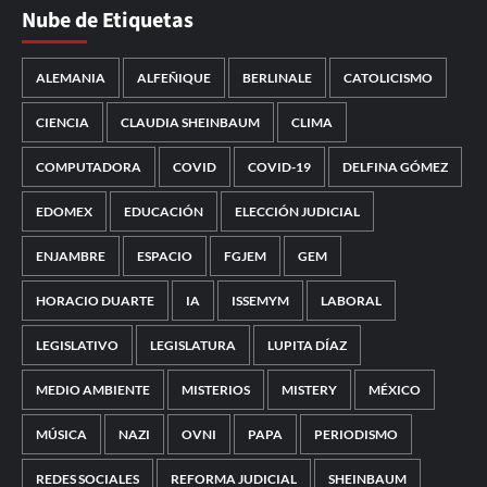
Nube de Etiquetas
ALEMANIA
ALFEÑIQUE
BERLINALE
CATOLICISMO
CIENCIA
CLAUDIA SHEINBAUM
CLIMA
COMPUTADORA
COVID
COVID-19
DELFINA GÓMEZ
EDOMEX
EDUCACIÓN
ELECCIÓN JUDICIAL
ENJAMBRE
ESPACIO
FGJEM
GEM
HORACIO DUARTE
IA
ISSEMYM
LABORAL
LEGISLATIVO
LEGISLATURA
LUPITA DÍAZ
MEDIO AMBIENTE
MISTERIOS
MISTERY
MÉXICO
MÚSICA
NAZI
OVNI
PAPA
PERIODISMO
REDES SOCIALES
REFORMA JUDICIAL
SHEINBAUM