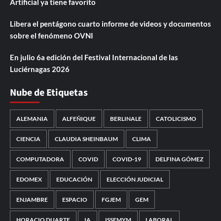
Artificial ya tiene favorito
Libera el pentágono cuarto informe de videos y documentos
sobre el fenómeno OVNI
En julio 6a edición del Festival Internacional de las
Luciérnagas 2026
Nube de Etiquetas
ALEMANIA
ALFEÑIQUE
BERLINALE
CATOLICISMO
CIENCIA
CLAUDIA SHEINBAUM
CLIMA
COMPUTADORA
COVID
COVID-19
DELFINA GÓMEZ
EDOMEX
EDUCACIÓN
ELECCIÓN JUDICIAL
ENJAMBRE
ESPACIO
FGJEM
GEM
HORACIO DUARTE
IA
ISSEMYM
LABORAL