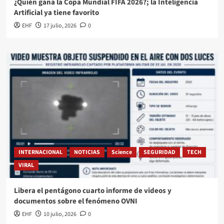
¿Quién gana la Copa Mundial FIFA 2026?; la Inteligencia
Artificial ya tiene favorito
EHF
17 julio, 2026
0
INTERNACIONAL
NOTICIAS
Science
SEGURIDAD
TECH
VIRAL
Libera el pentágono cuarto informe de videos y
documentos sobre el fenómeno OVNI
EHF
10 julio, 2026
0