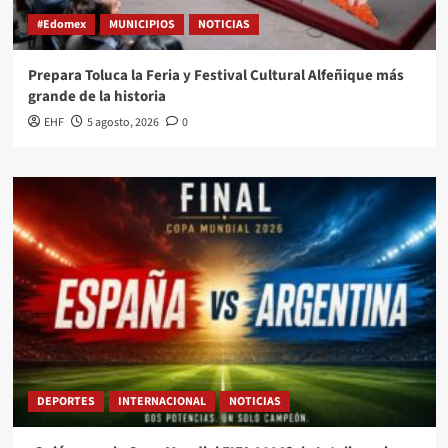
#Edomex
MUNICIPIOS
NOTICIAS
Prepara Toluca la Feria y Festival Cultural Alfeñique más
grande de la historia
EHF
5 agosto, 2026
0
DEPORTES
INTERNACIONAL
NOTICIAS