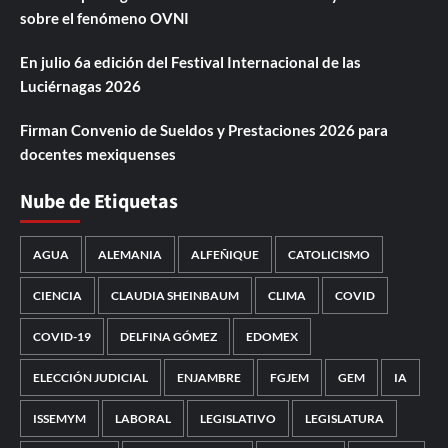
sobre el fenómeno OVNI
En julio 6a edición del Festival Internacional de las
Luciérnagas 2026
Firman Convenio de Sueldos y Prestaciones 2026 para
docentes mexiquenses
Nube de Etiquetas
AGUA
ALEMANIA
ALFEÑIQUE
CATOLICISMO
CIENCIA
CLAUDIA SHEINBAUM
CLIMA
COVID
COVID-19
DELFINA GÓMEZ
EDOMEX
ELECCIÓN JUDICIAL
ENJAMBRE
FGJEM
GEM
IA
ISSEMYM
LABORAL
LEGISLATIVO
LEGISLATURA