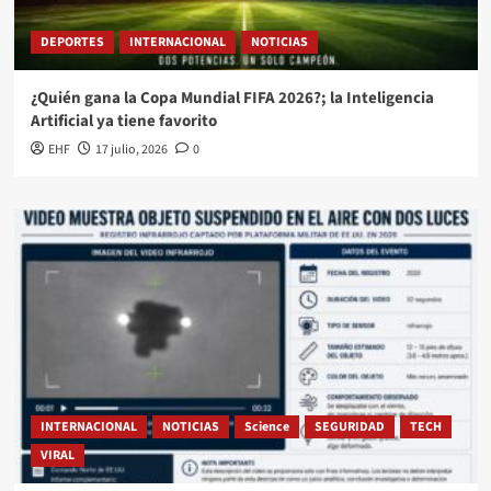
DEPORTES
INTERNACIONAL
NOTICIAS
¿Quién gana la Copa Mundial FIFA 2026?; la Inteligencia
Artificial ya tiene favorito
EHF
17 julio, 2026
0
INTERNACIONAL
NOTICIAS
Science
SEGURIDAD
TECH
VIRAL