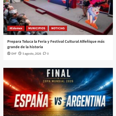
#Edomex
MUNICIPIOS
NOTICIAS
Prepara Toluca la Feria y Festival Cultural Alfeñique más
grande de la historia
EHF
5 agosto, 2026
0