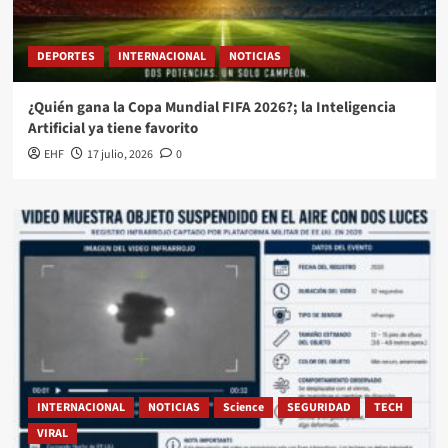
DEPORTES
INTERNACIONAL
NOTICIAS
¿Quién gana la Copa Mundial FIFA 2026?; la Inteligencia
Artificial ya tiene favorito
EHF
17 julio, 2026
0
INTERNACIONAL
NOTICIAS
Science
SEGURIDAD
TECH
VIRAL