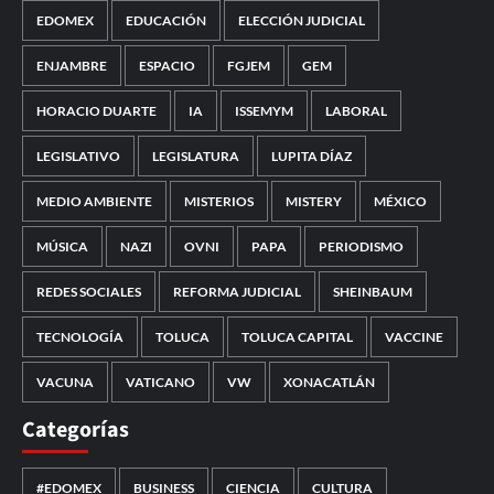
EDOMEX
EDUCACIÓN
ELECCIÓN JUDICIAL
ENJAMBRE
ESPACIO
FGJEM
GEM
HORACIO DUARTE
IA
ISSEMYM
LABORAL
LEGISLATIVO
LEGISLATURA
LUPITA DÍAZ
MEDIO AMBIENTE
MISTERIOS
MISTERY
MÉXICO
MÚSICA
NAZI
OVNI
PAPA
PERIODISMO
REDES SOCIALES
REFORMA JUDICIAL
SHEINBAUM
TECNOLOGÍA
TOLUCA
TOLUCA CAPITAL
VACCINE
VACUNA
VATICANO
VW
XONACATLÁN
Categorías
#EDOMEX
BUSINESS
CIENCIA
CULTURA