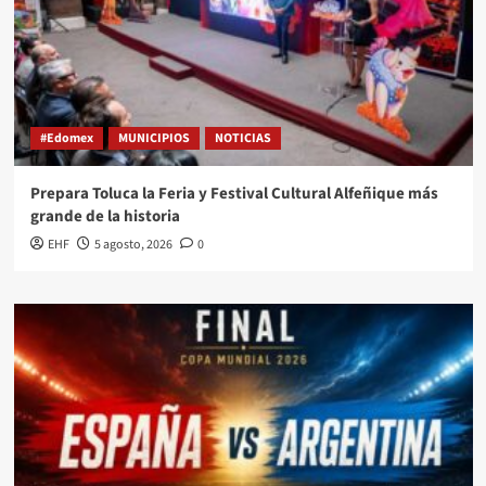
#Edomex
MUNICIPIOS
NOTICIAS
Prepara Toluca la Feria y Festival Cultural Alfeñique más
grande de la historia
EHF
5 agosto, 2026
0