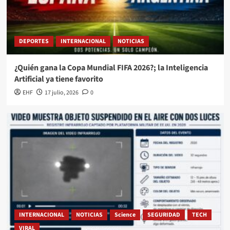
DEPORTES
INTERNACIONAL
NOTICIAS
¿Quién gana la Copa Mundial FIFA 2026?; la Inteligencia
Artificial ya tiene favorito
EHF
17 julio, 2026
0
INTERNACIONAL
NOTICIAS
Science
SEGURIDAD
TECH
VIRAL