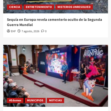
CIENCIA
ENTRETENIMIENTO
MISTERIOS UNRESOLVED
Sequía en Europa revela cementerio oculto de la Segunda
Guerra Mundial
EHF
7 agosto, 2026
0
#Edomex
MUNICIPIOS
NOTICIAS