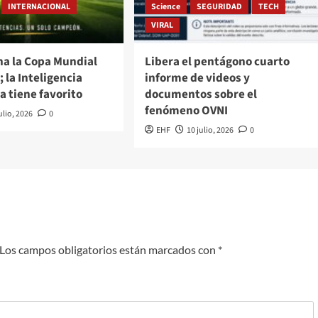
INTERNACIONAL
Science
SEGURIDAD
TECH
VIRAL
na la Copa Mundial
Libera el pentágono cuarto
; la Inteligencia
informe de videos y
ya tiene favorito
documentos sobre el
fenómeno OVNI
ulio, 2026
0
EHF
10 julio, 2026
0
Los campos obligatorios están marcados con
*