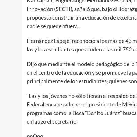
Naucalpan, Miguel Ángel Hernández Espejel, tit
Innovación (SECTI), señaló que, bajo el lidera
propuesto construir una educación de excelenci
nadie se quede afuera.
Hernández Espejel reconoció a los más de 43 mi
las y los estudiantes que acuden a las mil 752 e
Dijo que mediante el modelo pedagógico de la
en el centro de la educación y se promueve la p
principalmente de los estudiantes, quienes son 
“Las y los jóvenes no sólo tienen el respaldo d
Federal encabezado por el presidente de Méxi
programas como la Beca “Benito Juárez” busca q
enfatizó el secretario.
ooOoo