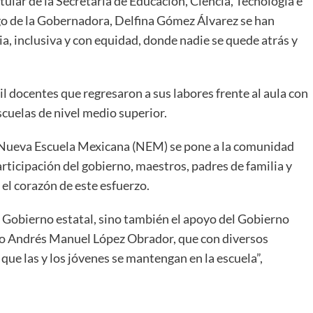
ular de la Secretaría de Educación, Ciencia, Tecnología e
zgo de la Gobernadora, Delfina Gómez Álvarez se han
a, inclusiva y con equidad, donde nadie se quede atrás y
l docentes que regresaron a sus labores frente al aula con
scuelas de nivel medio superior.
 Nueva Escuela Mexicana (NEM) se pone a la comunidad
articipación del gobierno, maestros, padres de familia y
el corazón de este esfuerzo.
el Gobierno estatal, sino también el apoyo del Gobierno
co Andrés Manuel López Obrador, que con diversos
ue las y los jóvenes se mantengan en la escuela”,