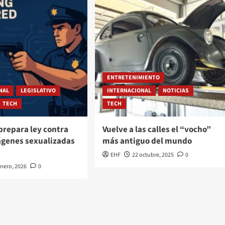
ENTRETENIMIENTO
NAL
LEGISLATIVO
INTERNACIONAL
NOTICIAS
TECH
TECH
prepara ley contra
Vuelve a las calles el “vocho”
ágenes sexualizadas
más antiguo del mundo
EHF
22 octubre, 2025
0
enero, 2026
0