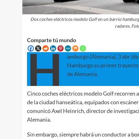
Dos coches eléctricos modelo Golf en un barrio hamburgu
radares. Fot
Comparte tú mundo
H
amburgo (Alemania), 3 abr (d
Hamburgo su primer trayecto 
de Alemania.
Cinco coches eléctricos modelo Golf recorren
de la ciudad hanseática, equipados con escánere
comunicó Axel Heinrich, director de investigac
Alemania.
Sin embargo, siempre habrá un conductor a bord