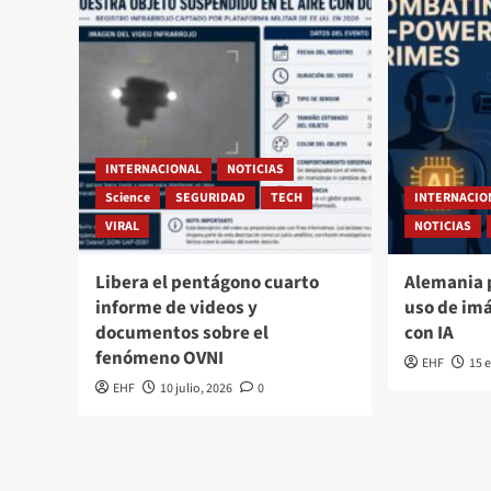
INTERNACIONAL
NOTICIAS
Science
SEGURIDAD
TECH
INTERNACIO
VIRAL
NOTICIAS
Libera el pentágono cuarto
Alemania 
informe de videos y
uso de im
documentos sobre el
con IA
fenómeno OVNI
EHF
15 
EHF
10 julio, 2026
0