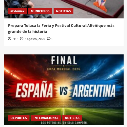
#Edomex
MUNICIPIOS
NOTICIAS
Prepara Toluca la Feria y Festival Cultural Alfeñique más
grande de la historia
EHF
5 agosto, 2026
0
DEPORTES
INTERNACIONAL
NOTICIAS