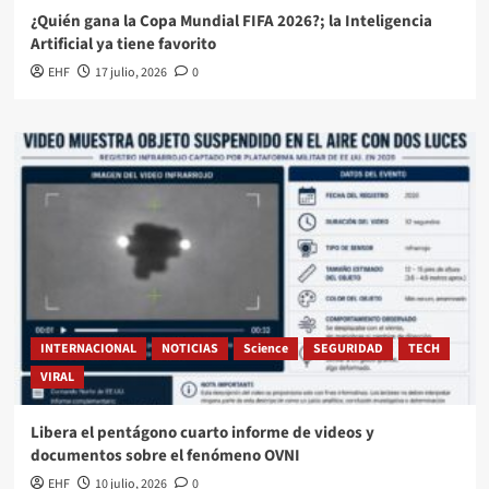
¿Quién gana la Copa Mundial FIFA 2026?; la Inteligencia
Artificial ya tiene favorito
EHF
17 julio, 2026
0
INTERNACIONAL
NOTICIAS
Science
SEGURIDAD
TECH
VIRAL
Libera el pentágono cuarto informe de videos y
documentos sobre el fenómeno OVNI
EHF
10 julio, 2026
0