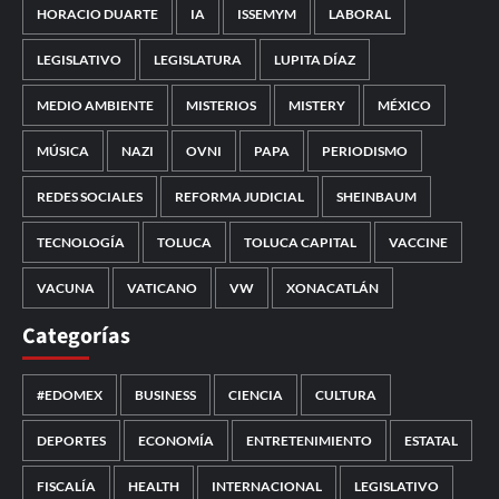
HORACIO DUARTE
IA
ISSEMYM
LABORAL
LEGISLATIVO
LEGISLATURA
LUPITA DÍAZ
MEDIO AMBIENTE
MISTERIOS
MISTERY
MÉXICO
MÚSICA
NAZI
OVNI
PAPA
PERIODISMO
REDES SOCIALES
REFORMA JUDICIAL
SHEINBAUM
TECNOLOGÍA
TOLUCA
TOLUCA CAPITAL
VACCINE
VACUNA
VATICANO
VW
XONACATLÁN
Categorías
#EDOMEX
BUSINESS
CIENCIA
CULTURA
DEPORTES
ECONOMÍA
ENTRETENIMIENTO
ESTATAL
FISCALÍA
HEALTH
INTERNACIONAL
LEGISLATIVO