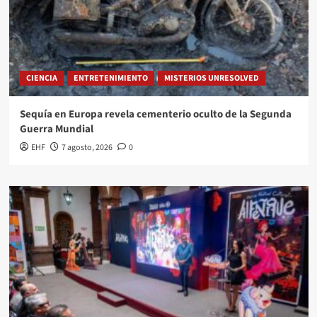
CIENCIA
ENTRETENIMIENTO
MISTERIOS UNRESOLVED
Sequía en Europa revela cementerio oculto de la Segunda
Guerra Mundial
EHF
7 agosto, 2026
0