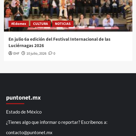
#Edomex
CULTURA
NOTICIAS
En julio 6a edición del Festival Internacional de las
Luciérnagas 2026
EHF
10 julio, 2026
0
puntonet.mx
Estado de México
¿Tienes algo que informar o reportar? Escríbenos a:
contacto@puntonet.mx