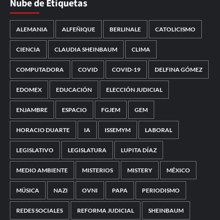
Nube de Etiquetas
ALEMANIA
ALFEÑIQUE
BERLINALE
CATOLICISMO
CIENCIA
CLAUDIA SHEINBAUM
CLIMA
COMPUTADORA
COVID
COVID-19
DELFINA GÓMEZ
EDOMEX
EDUCACIÓN
ELECCIÓN JUDICIAL
ENJAMBRE
ESPACIO
FGJEM
GEM
HORACIO DUARTE
IA
ISSEMYM
LABORAL
LEGISLATIVO
LEGISLATURA
LUPITA DÍAZ
MEDIO AMBIENTE
MISTERIOS
MISTERY
MÉXICO
MÚSICA
NAZI
OVNI
PAPA
PERIODISMO
REDES SOCIALES
REFORMA JUDICIAL
SHEINBAUM