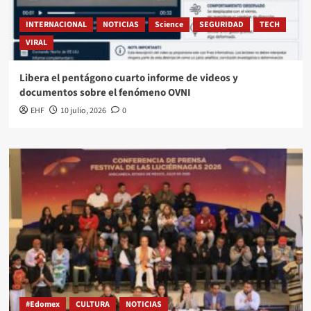
INTERNACIONAL
NOTICIAS
Science
SEGURIDAD
TECH
VIRAL
Libera el pentágono cuarto informe de videos y
documentos sobre el fenómeno OVNI
EHF
10 julio, 2026
0
#Edomex
CULTURA
NOTICIAS