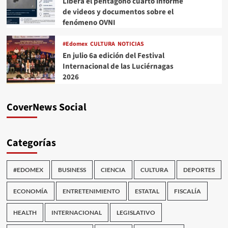
Libera el pentágono cuarto informe
de videos y documentos sobre el
fenómeno OVNI
#Edomex
CULTURA
NOTICIAS
En julio 6a edición del Festival
Internacional de las Luciérnagas
2026
CoverNews Social
Categorías
#EDOMEX
BUSINESS
CIENCIA
CULTURA
DEPORTES
ECONOMÍA
ENTRETENIMIENTO
ESTATAL
FISCALÍA
HEALTH
INTERNACIONAL
LEGISLATIVO