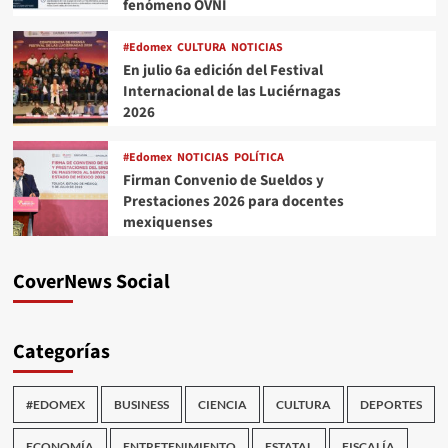
fenómeno OVNI
#Edomex
CULTURA
NOTICIAS
En julio 6a edición del Festival
Internacional de las Luciérnagas
2026
#Edomex
NOTICIAS
POLÍTICA
Firman Convenio de Sueldos y
Prestaciones 2026 para docentes
mexiquenses
CoverNews Social
Categorías
#EDOMEX
BUSINESS
CIENCIA
CULTURA
DEPORTES
ECONOMÍA
ENTRETENIMIENTO
ESTATAL
FISCALÍA