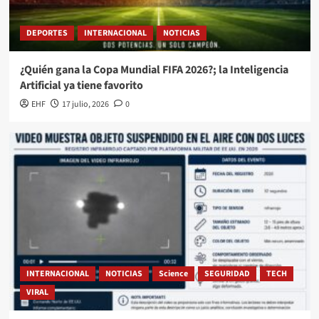
DEPORTES
INTERNACIONAL
NOTICIAS
¿Quién gana la Copa Mundial FIFA 2026?; la Inteligencia
Artificial ya tiene favorito
EHF
17 julio, 2026
0
INTERNACIONAL
NOTICIAS
Science
SEGURIDAD
TECH
VIRAL