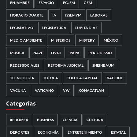
ENJAMBRE
ESPACIO
FGJEM
GEM
HORACIO DUARTE
IA
ISSEMYM
LABORAL
LEGISLATIVO
LEGISLATURA
LUPITA DÍAZ
MEDIO AMBIENTE
MISTERIOS
MISTERY
MÉXICO
MÚSICA
NAZI
OVNI
PAPA
PERIODISMO
REDES SOCIALES
REFORMA JUDICIAL
SHEINBAUM
TECNOLOGÍA
TOLUCA
TOLUCA CAPITAL
VACCINE
VACUNA
VATICANO
VW
XONACATLÁN
Categorías
#EDOMEX
BUSINESS
CIENCIA
CULTURA
DEPORTES
ECONOMÍA
ENTRETENIMIENTO
ESTATAL