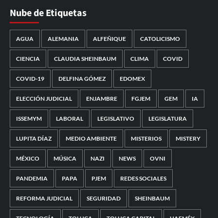
Nube de Etiquetas
AGUA
ALEMANIA
ALFEÑIQUE
CATOLICISMO
CIENCIA
CLAUDIA SHEINBAUM
CLIMA
COVID
COVID-19
DELFINA GÓMEZ
EDOMEX
ELECCIÓN JUDICIAL
ENJAMBRE
FGJEM
GEM
IA
ISSEMYM
LABORAL
LEGISLATIVO
LEGISLATURA
LUPITA DÍAZ
MEDIO AMBIENTE
MISTERIOS
MISTERY
MÉXICO
MÚSICA
NAZI
NEWS
OVNI
PANDEMIA
PAPA
PJEM
REDES SOCIALES
REFORMA JUDICIAL
SEGURIDAD
SHEINBAUM