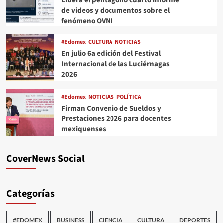
Libera el pentágono cuarto informe
de videos y documentos sobre el
fenómeno OVNI
#Edomex
CULTURA
NOTICIAS
En julio 6a edición del Festival
Internacional de las Luciérnagas
2026
#Edomex
NOTICIAS
POLÍTICA
Firman Convenio de Sueldos y
Prestaciones 2026 para docentes
mexiquenses
CoverNews Social
Categorías
#EDOMEX
BUSINESS
CIENCIA
CULTURA
DEPORTES