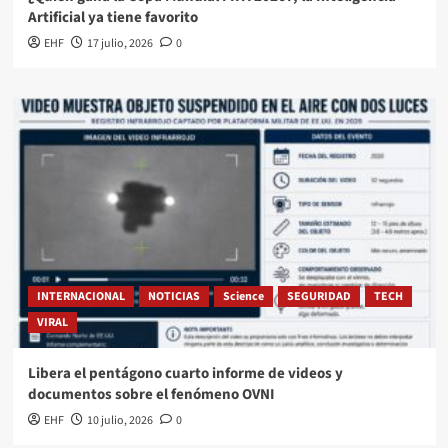
Artificial ya tiene favorito
EHF
17 julio, 2026
0
INTERNACIONAL
NOTICIAS
Science
SEGURIDAD
TECH
VIRAL
Libera el pentágono cuarto informe de videos y
documentos sobre el fenómeno OVNI
EHF
10 julio, 2026
0