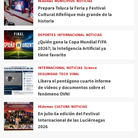
#Edomex
MUNICIPIOS
NOTICIAS
Prepara Toluca la Feria y Festival
Cultural Alfeñique más grande de la
historia
DEPORTES
INTERNACIONAL
NOTICIAS
¿Quién gana la Copa Mundial FIFA
2026?; la Inteligencia Artificial ya
tiene favorito
INTERNACIONAL
NOTICIAS
Science
SEGURIDAD
TECH
VIRAL
Libera el pentágono cuarto informe
de videos y documentos sobre el
fenómeno OVNI
#Edomex
CULTURA
NOTICIAS
En julio 6a edición del Festival
Internacional de las Luciérnagas
2026