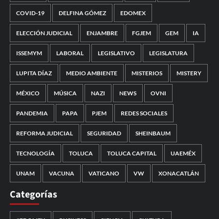
COVID-19
DELFINA GÓMEZ
EDOMEX
ELECCIÓN JUDICIAL
ENJAMBRE
FGJEM
GEM
IA
ISSEMYM
LABORAL
LEGISLATIVO
LEGISLATURA
LUPITA DÍAZ
MEDIO AMBIENTE
MISTERIOS
MISTERY
MÉXICO
MÚSICA
NAZI
NEWS
OVNI
PANDEMIA
PAPA
PJEM
REDES SOCIALES
REFORMA JUDICIAL
SEGURIDAD
SHEINBAUM
TECNOLOGÍA
TOLUCA
TOLUCA CAPITAL
UAEMÉX
UNAM
VACUNA
VATICANO
VW
XONACATLÁN
Categorías