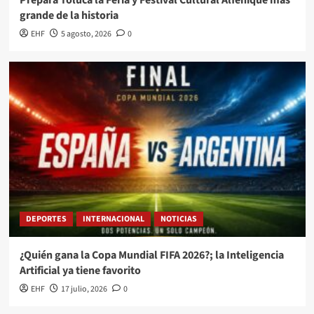
Prepara Toluca la Feria y Festival Cultural Alfeñique más
grande de la historia
EHF
5 agosto, 2026
0
DEPORTES
INTERNACIONAL
NOTICIAS
¿Quién gana la Copa Mundial FIFA 2026?; la Inteligencia
Artificial ya tiene favorito
EHF
17 julio, 2026
0