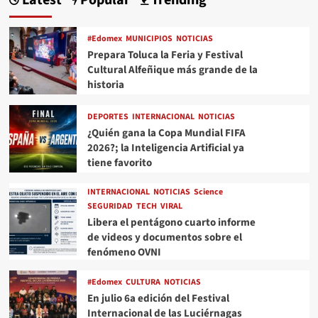
Latest
Popular
Trending
#Edomex
MUNICIPIOS
NOTICIAS
Prepara Toluca la Feria y Festival
Cultural Alfeñique más grande de la
historia
DEPORTES
INTERNACIONAL
NOTICIAS
¿Quién gana la Copa Mundial FIFA
2026?; la Inteligencia Artificial ya
tiene favorito
INTERNACIONAL
NOTICIAS
Science
SEGURIDAD
TECH
VIRAL
Libera el pentágono cuarto informe
de videos y documentos sobre el
fenómeno OVNI
#Edomex
CULTURA
NOTICIAS
En julio 6a edición del Festival
Internacional de las Luciérnagas