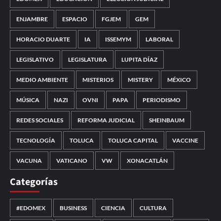
ENJAMBRE
ESPACIO
FGJEM
GEM
HORACIO DUARTE
IA
ISSEMYM
LABORAL
LEGISLATIVO
LEGISLATURA
LUPITA DÍAZ
MEDIO AMBIENTE
MISTERIOS
MISTERY
MÉXICO
MÚSICA
NAZI
OVNI
PAPA
PERIODISMO
REDES SOCIALES
REFORMA JUDICIAL
SHEINBAUM
TECNOLOGÍA
TOLUCA
TOLUCA CAPITAL
VACCINE
VACUNA
VATICANO
VW
XONACATLÁN
Categorías
#EDOMEX
BUSINESS
CIENCIA
CULTURA