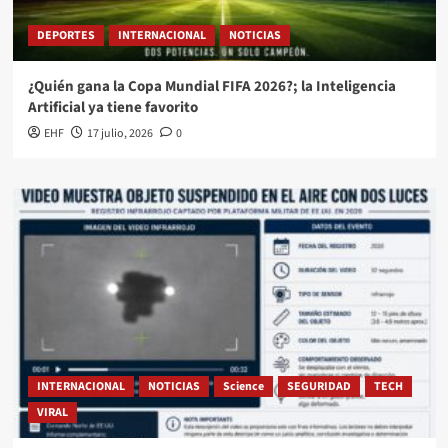
DEPORTES
INTERNACIONAL
NOTICIAS
¿Quién gana la Copa Mundial FIFA 2026?; la Inteligencia
Artificial ya tiene favorito
EHF
17 julio, 2026
0
INTERNACIONAL
NOTICIAS
Science
SEGURIDAD
TECH
VIRAL