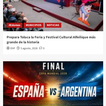
#Edomex
MUNICIPIOS
NOTICIAS
Prepara Toluca la Feria y Festival Cultural Alfeñique más
grande de la historia
EHF
5 agosto, 2026
0