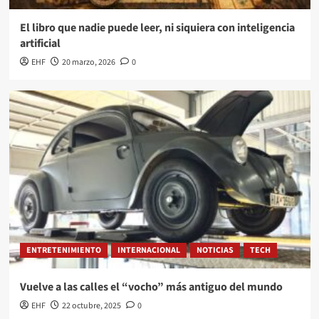
El libro que nadie puede leer, ni siquiera con inteligencia
artificial
EHF
20 marzo, 2026
0
ENTRETENIMIENTO
INTERNACIONAL
NOTICIAS
TECH
Vuelve a las calles el “vocho” más antiguo del mundo
EHF
22 octubre, 2025
0