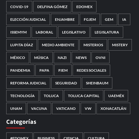
COVID-19
DELFINA GÓMEZ
EDOMEX
ELECCIÓN JUDICIAL
ENJAMBRE
FGJEM
GEM
IA
ISSEMYM
LABORAL
LEGISLATIVO
LEGISLATURA
LUPITA DÍAZ
MEDIO AMBIENTE
MISTERIOS
MISTERY
MÉXICO
MÚSICA
NAZI
NEWS
OVNI
PANDEMIA
PAPA
PJEM
REDES SOCIALES
REFORMA JUDICIAL
SEGURIDAD
SHEINBAUM
TECNOLOGÍA
TOLUCA
TOLUCA CAPITAL
UAEMÉX
UNAM
VACUNA
VATICANO
VW
XONACATLÁN
Categorías
#EDOMEX
BUSINESS
CIENCIA
CULTURA