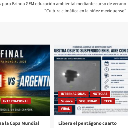
s para
Brinda GEM educación ambiental mediante curso de verano
“Cultura climática en la niñez mexiquense”
INTERNACIONAL
NOTICIAS
INTERNACIONAL
Science
SEGURIDAD
TECH
VIRAL
na la Copa Mundial
Libera el pentágono cuarto