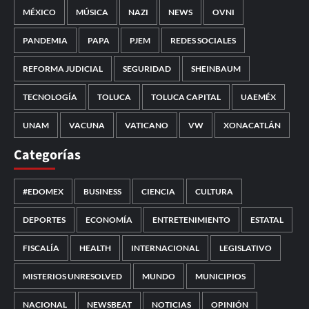
MÉXICO
MÚSICA
NAZI
NEWS
OVNI
PANDEMIA
PAPA
PJEM
REDES SOCIALES
REFORMA JUDICIAL
SEGURIDAD
SHEINBAUM
TECNOLOGÍA
TOLUCA
TOLUCA CAPITAL
UAEMÉX
UNAM
VACUNA
VATICANO
VW
XONACATLÁN
Categorías
#EDOMEX
BUSINESS
CIENCIA
CULTURA
DEPORTES
ECONOMÍA
ENTRETENIMIENTO
ESTATAL
FISCALÍA
HEALTH
INTERNACIONAL
LEGISLATIVO
MISTERIOS UNRESOLVED
MUNDO
MUNICIPIOS
NACIONAL
NEWSBEAT
NOTICIAS
OPINIÓN