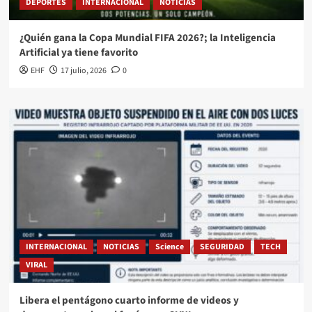
DEPORTES
INTERNACIONAL
NOTICIAS
¿Quién gana la Copa Mundial FIFA 2026?; la Inteligencia
Artificial ya tiene favorito
EHF
17 julio, 2026
0
INTERNACIONAL
NOTICIAS
Science
SEGURIDAD
TECH
VIRAL
Libera el pentágono cuarto informe de videos y