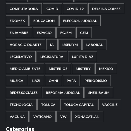
COMPUTADORA
COVID
COVID-19
DELFINA GÓMEZ
EDOMEX
EDUCACIÓN
ELECCIÓN JUDICIAL
ENJAMBRE
ESPACIO
FGJEM
GEM
HORACIO DUARTE
IA
ISSEMYM
LABORAL
LEGISLATIVO
LEGISLATURA
LUPITA DÍAZ
MEDIO AMBIENTE
MISTERIOS
MISTERY
MÉXICO
MÚSICA
NAZI
OVNI
PAPA
PERIODISMO
REDES SOCIALES
REFORMA JUDICIAL
SHEINBAUM
TECNOLOGÍA
TOLUCA
TOLUCA CAPITAL
VACCINE
VACUNA
VATICANO
VW
XONACATLÁN
Categorías