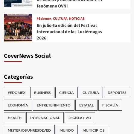
fenómeno OVNI
#Edomex
CULTURA
NOTICIAS
En julio 6a edición del Festival
Internacional de las Luciérnagas
2026
CoverNews Social
Categorías
#EDOMEX
BUSINESS
CIENCIA
CULTURA
DEPORTES
ECONOMÍA
ENTRETENIMIENTO
ESTATAL
FISCALÍA
HEALTH
INTERNACIONAL
LEGISLATIVO
MISTERIOS UNRESOLVED
MUNDO
MUNICIPIOS