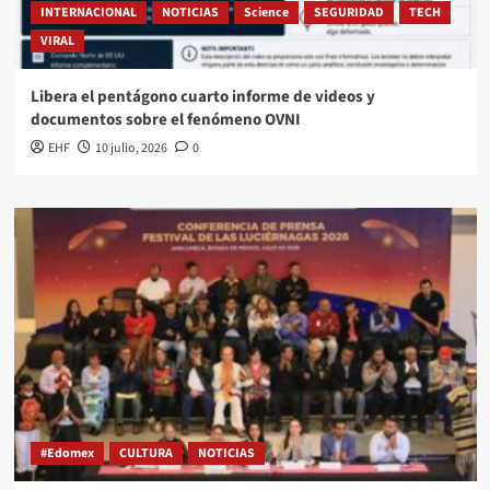
INTERNACIONAL
NOTICIAS
Science
SEGURIDAD
TECH
VIRAL
Libera el pentágono cuarto informe de videos y
documentos sobre el fenómeno OVNI
EHF
10 julio, 2026
0
#Edomex
CULTURA
NOTICIAS