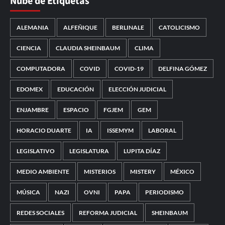
Nube de Etiquetas
ALEMANIA
ALFEÑIQUE
BERLINALE
CATOLICISMO
CIENCIA
CLAUDIA SHEINBAUM
CLIMA
COMPUTADORA
COVID
COVID-19
DELFINA GÓMEZ
EDOMEX
EDUCACIÓN
ELECCIÓN JUDICIAL
ENJAMBRE
ESPACIO
FGJEM
GEM
HORACIO DUARTE
IA
ISSEMYM
LABORAL
LEGISLATIVO
LEGISLATURA
LUPITA DÍAZ
MEDIO AMBIENTE
MISTERIOS
MISTERY
MÉXICO
MÚSICA
NAZI
OVNI
PAPA
PERIODISMO
REDES SOCIALES
REFORMA JUDICIAL
SHEINBAUM