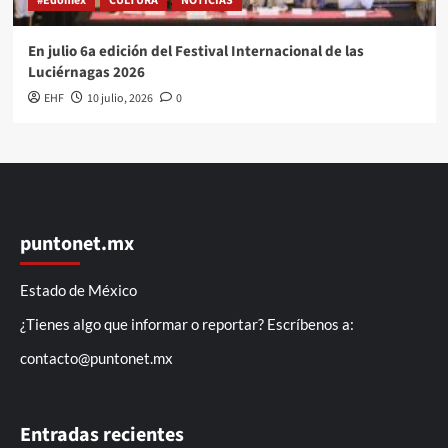
#Edomex
CULTURA
NOTICIAS
En julio 6a edición del Festival Internacional de las
Luciérnagas 2026
EHF
10 julio, 2026
0
puntonet.mx
Estado de México
¿Tienes algo que informar o reportar? Escríbenos a:
contacto@puntonet.mx
Entradas recientes