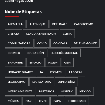
Luciérnagas 2026
Nube de Etiquetas
ALEMANIA
ALFEÑIQUE
BERLINALE
CATOLICISMO
CIENCIA
CLAUDIA SHEINBAUM
CLIMA
COMPUTADORA
COVID
COVID-19
DELFINA GÓMEZ
EDOMEX
EDUCACIÓN
ELECCIÓN JUDICIAL
ENJAMBRE
ESPACIO
FGJEM
GEM
HORACIO DUARTE
IA
ISSEMYM
LABORAL
LEGISLATIVO
LEGISLATURA
LUPITA DÍAZ
MEDIO AMBIENTE
MISTERIOS
MISTERY
MÉXICO
MÚSICA
NAZI
OVNI
PAPA
PERIODISMO