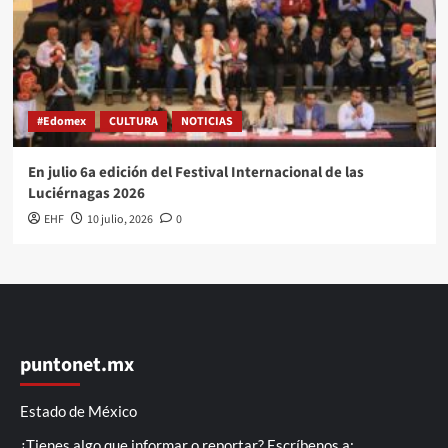
#Edomex
CULTURA
NOTICIAS
En julio 6a edición del Festival Internacional de las
Luciérnagas 2026
EHF
10 julio, 2026
0
puntonet.mx
Estado de México
¿Tienes algo que informar o reportar? Escríbenos a: