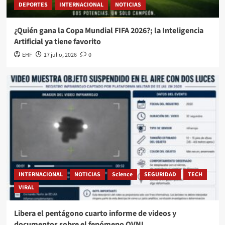
DEPORTES
INTERNACIONAL
NOTICIAS
¿Quién gana la Copa Mundial FIFA 2026?; la Inteligencia
Artificial ya tiene favorito
EHF
17 julio, 2026
0
INTERNACIONAL
NOTICIAS
Science
SEGURIDAD
TECH
VIRAL
Libera el pentágono cuarto informe de videos y
documentos sobre el fenómeno OVNI