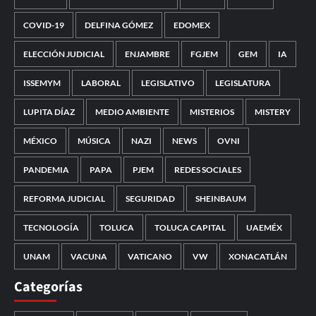
COVID-19
DELFINA GÓMEZ
EDOMEX
ELECCIÓN JUDICIAL
ENJAMBRE
FGJEM
GEM
IA
ISSEMYM
LABORAL
LEGISLATIVO
LEGISLATURA
LUPITA DÍAZ
MEDIO AMBIENTE
MISTERIOS
MISTERY
MÉXICO
MÚSICA
NAZI
NEWS
OVNI
PANDEMIA
PAPA
PJEM
REDES SOCIALES
REFORMA JUDICIAL
SEGURIDAD
SHEINBAUM
TECNOLOGÍA
TOLUCA
TOLUCA CAPITAL
UAEMÉX
UNAM
VACUNA
VATICANO
VW
XONACATLÁN
Categorías