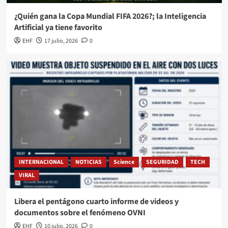
¿Quién gana la Copa Mundial FIFA 2026?; la Inteligencia
Artificial ya tiene favorito
EHF
17 julio, 2026
0
INTERNACIONAL
NOTICIAS
Science
SEGURIDAD
TECH
VIRAL
Libera el pentágono cuarto informe de videos y
documentos sobre el fenómeno OVNI
EHF
10 julio, 2026
0