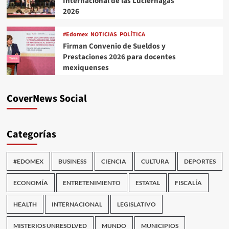
Internacional de las Luciérnagas
2026
#Edomex
NOTICIAS
POLÍTICA
Firman Convenio de Sueldos y
Prestaciones 2026 para docentes
mexiquenses
CoverNews Social
Categorías
#EDOMEX
BUSINESS
CIENCIA
CULTURA
DEPORTES
ECONOMÍA
ENTRETENIMIENTO
ESTATAL
FISCALÍA
HEALTH
INTERNACIONAL
LEGISLATIVO
MISTERIOS UNRESOLVED
MUNDO
MUNICIPIOS