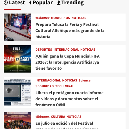
Latest
Popular
Trending
#Edomex
MUNICIPIOS
NOTICIAS
Prepara Toluca la Feria y Festival
Cultural Alfeñique más grande de la
historia
DEPORTES
INTERNACIONAL
NOTICIAS
¿Quién gana la Copa Mundial FIFA
2026?; la Inteligencia Artificial ya
tiene favorito
INTERNACIONAL
NOTICIAS
Science
SEGURIDAD
TECH
VIRAL
Libera el pentágono cuarto informe
de videos y documentos sobre el
fenómeno OVNI
#Edomex
CULTURA
NOTICIAS
En julio 6a edición del Festival