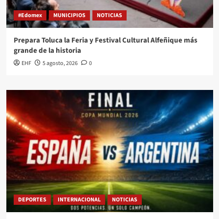
#Edomex
MUNICIPIOS
NOTICIAS
Prepara Toluca la Feria y Festival Cultural Alfeñique más
grande de la historia
EHF
5 agosto, 2026
0
DEPORTES
INTERNACIONAL
NOTICIAS