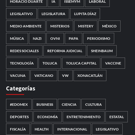
HORACIO DUARTE
IA
ISSEMYM
LABORAL
LEGISLATIVO
LEGISLATURA
LUPITA DÍAZ
MEDIO AMBIENTE
MISTERIOS
MISTERY
MÉXICO
MÚSICA
NAZI
OVNI
PAPA
PERIODISMO
REDES SOCIALES
REFORMA JUDICIAL
SHEINBAUM
TECNOLOGÍA
TOLUCA
TOLUCA CAPITAL
VACCINE
VACUNA
VATICANO
VW
XONACATLÁN
Categorías
#EDOMEX
BUSINESS
CIENCIA
CULTURA
DEPORTES
ECONOMÍA
ENTRETENIMIENTO
ESTATAL
FISCALÍA
HEALTH
INTERNACIONAL
LEGISLATIVO