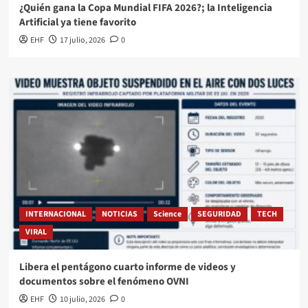
¿Quién gana la Copa Mundial FIFA 2026?; la Inteligencia
Artificial ya tiene favorito
EHF
17 julio, 2026
0
INTERNACIONAL
NOTICIAS
Science
SEGURIDAD
TECH
VIRAL
Libera el pentágono cuarto informe de videos y
documentos sobre el fenómeno OVNI
EHF
10 julio, 2026
0