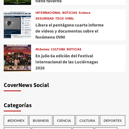
tiene favorito
INTERNACIONAL
NOTICIAS
Science
SEGURIDAD
TECH
VIRAL
Libera el pentágono cuarto informe
de videos y documentos sobre el
fenómeno OVNI
#Edomex
CULTURA
NOTICIAS
En julio 6a edición del Festival
Internacional de las Luciérnagas
2026
CoverNews Social
Categorías
#EDOMEX
BUSINESS
CIENCIA
CULTURA
DEPORTES