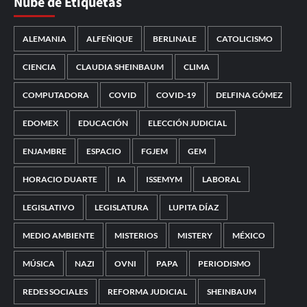
Nube de Etiquetas
ALEMANIA
ALFEÑIQUE
BERLINALE
CATOLICISMO
CIENCIA
CLAUDIA SHEINBAUM
CLIMA
COMPUTADORA
COVID
COVID-19
DELFINA GÓMEZ
EDOMEX
EDUCACIÓN
ELECCIÓN JUDICIAL
ENJAMBRE
ESPACIO
FGJEM
GEM
HORACIO DUARTE
IA
ISSEMYM
LABORAL
LEGISLATIVO
LEGISLATURA
LUPITA DÍAZ
MEDIO AMBIENTE
MISTERIOS
MISTERY
MÉXICO
MÚSICA
NAZI
OVNI
PAPA
PERIODISMO
REDES SOCIALES
REFORMA JUDICIAL
SHEINBAUM