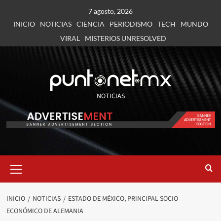
7 agosto, 2026
INICIO
NOTICIAS
CIENCIA
PERIODISMO
TECH
MUNDO
VIRAL
MISTERIOS UNRESOLVED
NOTICIAS
INICIO
NOTICIAS
ESTADO DE MÉXICO, PRINCIPAL SOCIO
ECONÓMICO DE ALEMANIA