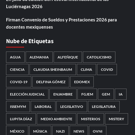
Luciérnagas 2026
Firman Convenio de Sueldos y Prestaciones 2026 para
docentes mexiquenses
Nube de Etiquetas
AGUA
ALEMANIA
ALFEÑIQUE
CATOLICISMO
CIENCIA
CLAUDIA SHEINBAUM
CLIMA
COVID
COVID-19
DELFINA GÓMEZ
EDOMEX
ELECCIÓN JUDICIAL
ENJAMBRE
FGJEM
GEM
IA
ISSEMYM
LABORAL
LEGISLATIVO
LEGISLATURA
LUPITA DÍAZ
MEDIO AMBIENTE
MISTERIOS
MISTERY
MÉXICO
MÚSICA
NAZI
NEWS
OVNI