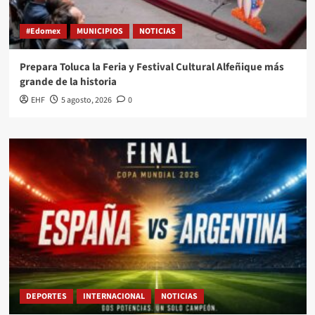
#Edomex
MUNICIPIOS
NOTICIAS
Prepara Toluca la Feria y Festival Cultural Alfeñique más
grande de la historia
EHF
5 agosto, 2026
0
DEPORTES
INTERNACIONAL
NOTICIAS