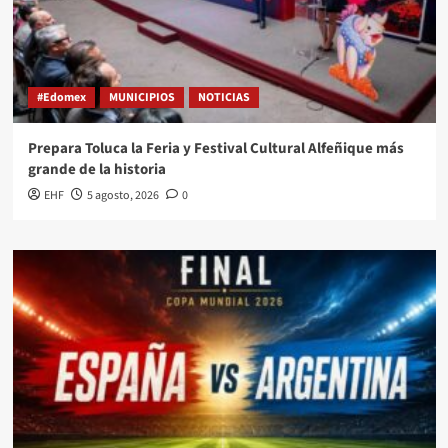
#Edomex
MUNICIPIOS
NOTICIAS
Prepara Toluca la Feria y Festival Cultural Alfeñique más
grande de la historia
EHF
5 agosto, 2026
0