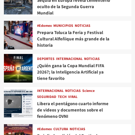
Sequía en Europa revela cementerio
oculto de la Segunda Guerra
Mundial
#Edomex
MUNICIPIOS
NOTICIAS
Prepara Toluca la Feria y Festival
Cultural Alfeñique más grande de la
historia
DEPORTES
INTERNACIONAL
NOTICIAS
¿Quién gana la Copa Mundial FIFA
2026?; la Inteligencia Artificial ya
tiene favorito
INTERNACIONAL
NOTICIAS
Science
SEGURIDAD
TECH
VIRAL
Libera el pentágono cuarto informe
de videos y documentos sobre el
fenómeno OVNI
#Edomex
CULTURA
NOTICIAS