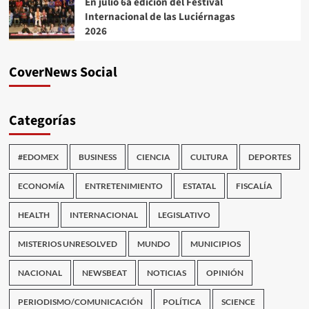
En julio 6a edición del Festival
Internacional de las Luciérnagas
2026
CoverNews Social
Categorías
#EDOMEX
BUSINESS
CIENCIA
CULTURA
DEPORTES
ECONOMÍA
ENTRETENIMIENTO
ESTATAL
FISCALÍA
HEALTH
INTERNACIONAL
LEGISLATIVO
MISTERIOS UNRESOLVED
MUNDO
MUNICIPIOS
NACIONAL
NEWSBEAT
NOTICIAS
OPINIÓN
PERIODISMO/COMUNICACIÓN
POLÍTICA
SCIENCE