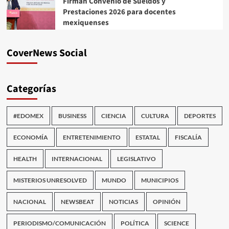
Firman Convenio de Sueldos y
Prestaciones 2026 para docentes
mexiquenses
CoverNews Social
Categorías
#EDOMEX
BUSINESS
CIENCIA
CULTURA
DEPORTES
ECONOMÍA
ENTRETENIMIENTO
ESTATAL
FISCALÍA
HEALTH
INTERNACIONAL
LEGISLATIVO
MISTERIOS UNRESOLVED
MUNDO
MUNICIPIOS
NACIONAL
NEWSBEAT
NOTICIAS
OPINIÓN
PERIODISMO/COMUNICACIÓN
POLÍTICA
SCIENCE