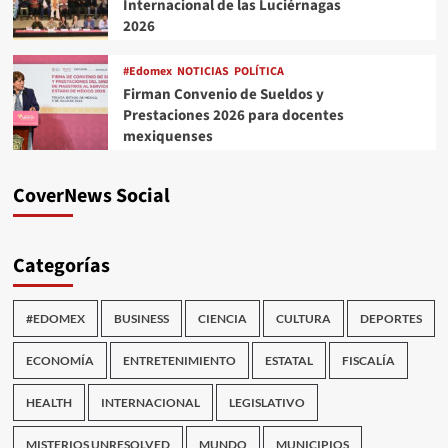
Internacional de las Luciérnagas
2026
#Edomex
NOTICIAS
POLÍTICA
Firman Convenio de Sueldos y
Prestaciones 2026 para docentes
mexiquenses
CoverNews Social
Categorías
#EDOMEX
BUSINESS
CIENCIA
CULTURA
DEPORTES
ECONOMÍA
ENTRETENIMIENTO
ESTATAL
FISCALÍA
HEALTH
INTERNACIONAL
LEGISLATIVO
MISTERIOS UNRESOLVED
MUNDO
MUNICIPIOS