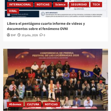
INTERNACIONAL
NOTICIAS
Science
SEGURIDAD
TECH
VIRAL
Libera el pentágono cuarto informe de videos y
documentos sobre el fenómeno OVNI
EHF
10 julio, 2026
0
#Edomex
CULTURA
NOTICIAS