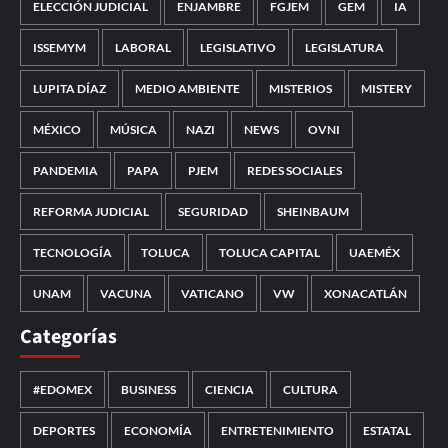
ELECCIÓN JUDICIAL
ENJAMBRE
FGJEM
GEM
IA
ISSEMYM
LABORAL
LEGISLATIVO
LEGISLATURA
LUPITA DÍAZ
MEDIO AMBIENTE
MISTERIOS
MISTERY
MÉXICO
MÚSICA
NAZI
NEWS
OVNI
PANDEMIA
PAPA
PJEM
REDES SOCIALES
REFORMA JUDICIAL
SEGURIDAD
SHEINBAUM
TECNOLOGÍA
TOLUCA
TOLUCA CAPITAL
UAEMÉX
UNAM
VACUNA
VATICANO
VW
XONACATLÁN
Categorías
#EDOMEX
BUSINESS
CIENCIA
CULTURA
DEPORTES
ECONOMÍA
ENTRETENIMIENTO
ESTATAL