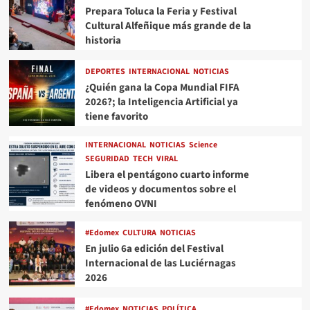
Prepara Toluca la Feria y Festival
Cultural Alfeñique más grande de la
historia
DEPORTES
INTERNACIONAL
NOTICIAS
¿Quién gana la Copa Mundial FIFA
2026?; la Inteligencia Artificial ya
tiene favorito
INTERNACIONAL
NOTICIAS
Science
SEGURIDAD
TECH
VIRAL
Libera el pentágono cuarto informe
de videos y documentos sobre el
fenómeno OVNI
#Edomex
CULTURA
NOTICIAS
En julio 6a edición del Festival
Internacional de las Luciérnagas
2026
#Edomex
NOTICIAS
POLÍTICA