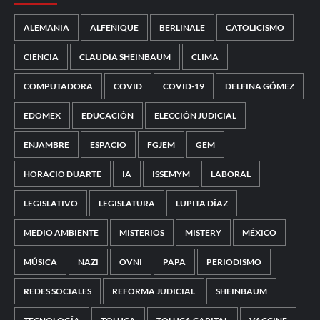
ALEMANIA
ALFEÑIQUE
BERLINALE
CATOLICISMO
CIENCIA
CLAUDIA SHEINBAUM
CLIMA
COMPUTADORA
COVID
COVID-19
DELFINA GÓMEZ
EDOMEX
EDUCACIÓN
ELECCIÓN JUDICIAL
ENJAMBRE
ESPACIO
FGJEM
GEM
HORACIO DUARTE
IA
ISSEMYM
LABORAL
LEGISLATIVO
LEGISLATURA
LUPITA DÍAZ
MEDIO AMBIENTE
MISTERIOS
MISTERY
MÉXICO
MÚSICA
NAZI
OVNI
PAPA
PERIODISMO
REDES SOCIALES
REFORMA JUDICIAL
SHEINBAUM