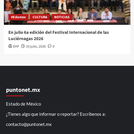
#Edomex
CULTURA
NOTICIAS
En julio 6a edición del Festival Internacional de las
Luciérnagas 2026
EHF
10 julio, 2026
0
puntonet.mx
Estado de México
¿Tienes algo que informar o reportar? Escríbenos a:
contacto@puntonet.mx