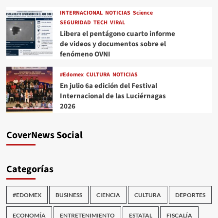
INTERNACIONAL
NOTICIAS
Science
SEGURIDAD
TECH
VIRAL
Libera el pentágono cuarto informe
de videos y documentos sobre el
fenómeno OVNI
#Edomex
CULTURA
NOTICIAS
En julio 6a edición del Festival
Internacional de las Luciérnagas
2026
CoverNews Social
Categorías
#EDOMEX
BUSINESS
CIENCIA
CULTURA
DEPORTES
ECONOMÍA
ENTRETENIMIENTO
ESTATAL
FISCALÍA