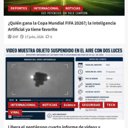
DEPORTES
INTERNACIONAL
NOTICIAS
¿Quién gana la Copa Mundial FIFA 2026?; la Inteligencia
Artificial ya tiene favorito
EHF
17 julio, 2026
0
INTERNACIONAL
NOTICIAS
Science
SEGURIDAD
TECH
VIRAL
Libera el pentágono cuarto informe de videos y