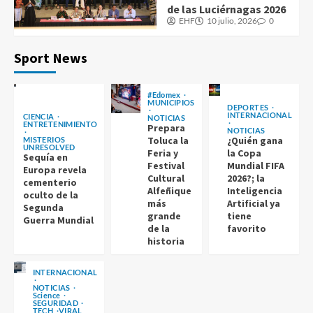
de las Luciérnagas 2026
EHF
10 julio, 2026
0
Sport News
#Edomex
MUNICIPIOS
DEPORTES
INTERNACIONAL
CIENCIA
NOTICIAS
ENTRETENIMIENTO
Prepara
NOTICIAS
Toluca la
¿Quién gana
MISTERIOS
UNRESOLVED
Feria y
la Copa
Sequía en
Festival
Mundial FIFA
Europa revela
Cultural
2026?; la
cementerio
Alfeñique
Inteligencia
oculto de la
más
Artificial ya
Segunda
grande
tiene
Guerra Mundial
de la
favorito
historia
INTERNACIONAL
NOTICIAS
Science
SEGURIDAD
TECH
VIRAL