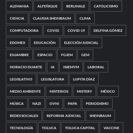
ALEMANIA
ALFEÑIQUE
BERLINALE
CATOLICISMO
CIENCIA
CLAUDIA SHEINBAUM
CLIMA
COMPUTADORA
COVID
COVID-19
DELFINA GÓMEZ
EDOMEX
EDUCACIÓN
ELECCIÓN JUDICIAL
ENJAMBRE
ESPACIO
FGJEM
GEM
HORACIO DUARTE
IA
ISSEMYM
LABORAL
LEGISLATIVO
LEGISLATURA
LUPITA DÍAZ
MEDIO AMBIENTE
MISTERIOS
MISTERY
MÉXICO
MÚSICA
NAZI
OVNI
PAPA
PERIODISMO
REDES SOCIALES
REFORMA JUDICIAL
SHEINBAUM
TECNOLOGÍA
TOLUCA
TOLUCA CAPITAL
VACCINE