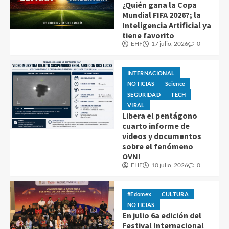
¿Quién gana la Copa
Mundial FIFA 2026?; la
Inteligencia Artificial ya
tiene favorito
EHF
17 julio, 2026
0
INTERNACIONAL
NOTICIAS
Science
SEGURIDAD
TECH
VIRAL
Libera el pentágono
cuarto informe de
videos y documentos
sobre el fenómeno
OVNI
EHF
10 julio, 2026
0
#Edomex
CULTURA
NOTICIAS
En julio 6a edición del
Festival Internacional