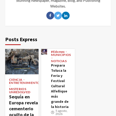
Stunning Newspaper, Magazine, Blog, and Publishing
Websites.
Posts Express
#Edomex
MUNICIPIOS
NOTICIAS
Prepara
Toluca la
Feria y
CIENCIA
Festival
ENTRETENIMIENTO
Cultural
MISTERIOS
Alfeñique
UNRESOLVED
Sequía en
más
grande de
Europa revela
la historia
cementerio
5 agosto,
oculto de la
2026