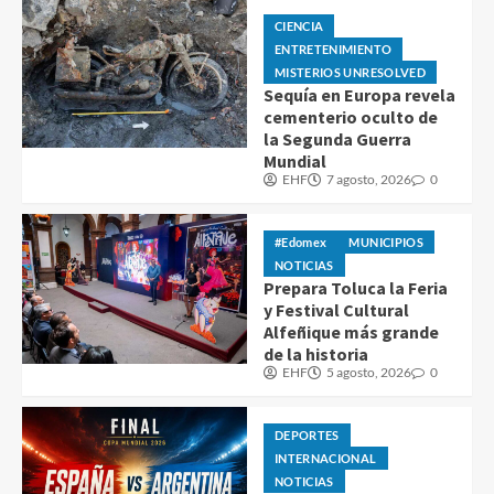
CIENCIA
ENTRETENIMIENTO
MISTERIOS UNRESOLVED
Sequía en Europa revela
cementerio oculto de
la Segunda Guerra
Mundial
EHF
7 agosto, 2026
0
#Edomex
MUNICIPIOS
NOTICIAS
Prepara Toluca la Feria
y Festival Cultural
Alfeñique más grande
de la historia
EHF
5 agosto, 2026
0
DEPORTES
INTERNACIONAL
NOTICIAS