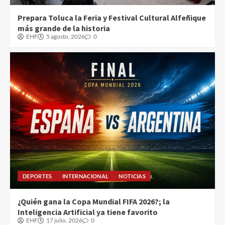
Prepara Toluca la Feria y Festival Cultural Alfeñique
más grande de la historia
EHF
5 agosto, 2026
0
DEPORTES
INTERNACIONAL
NOTICIAS
¿Quién gana la Copa Mundial FIFA 2026?; la
Inteligencia Artificial ya tiene favorito
EHF
17 julio, 2026
0