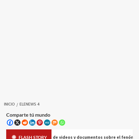
INICIO
ELENEWS 4
Comparte tú mundo
CIENCIA
rme de videos y documentos sobre el fenómeno OVNI
En
FLASH STORY