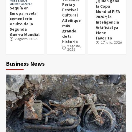
¿Quién gana
MISTERIOS
UNRESOLVED
Feria y
la Copa
Sequía en
Festival
Mundial FIFA
Europa revela
Cultural
2026?; la
cementerio
Alfeñique
Inteligencia
oculto de la
más
Artificial ya
Segunda
grande
tiene
Guerra Mundial
de la
favorito
7 agosto, 2026
historia
17 julio, 2026
5 agosto,
2026
Business News