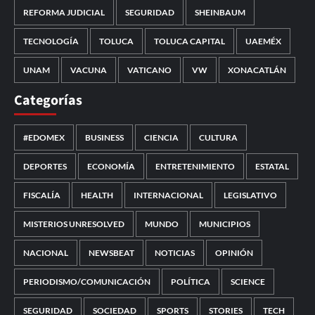
REFORMA JUDICIAL
SEGURIDAD
SHEINBAUM
TECNOLOGÍA
TOLUCA
TOLUCA CAPITAL
UAEMÉX
UNAM
VACUNA
VATICANO
VW
XONACATLÁN
Categorías
#EDOMEX
BUSINESS
CIENCIA
CULTURA
DEPORTES
ECONOMÍA
ENTRETENIMIENTO
ESTATAL
FISCALÍA
HEALTH
INTERNACIONAL
LEGISLATIVO
MISTERIOS UNRESOLVED
MUNDO
MUNICIPIOS
NACIONAL
NEWSBEAT
NOTICIAS
OPINIÓN
PERIODISMO/COMUNICACIÓN
POLÍTICA
SCIENCE
SEGURIDAD
SOCIEDAD
SPORTS
STORIES
TECH