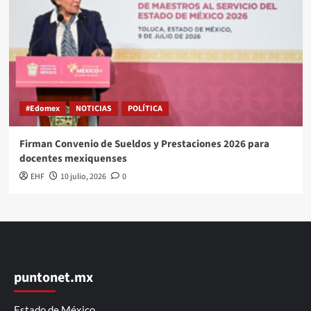
#Edomex
NOTICIAS
POLÍTICA
Firman Convenio de Sueldos y Prestaciones 2026 para
docentes mexiquenses
EHF
10 julio, 2026
0
puntonet.mx
Estado de México