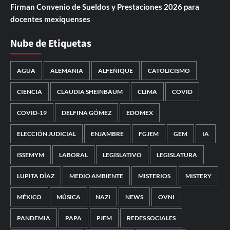
Firman Convenio de Sueldos y Prestaciones 2026 para
docentes mexiquenses
Nube de Etiquetas
AGUA
ALEMANIA
ALFEÑIQUE
CATOLICISMO
CIENCIA
CLAUDIA SHEINBAUM
CLIMA
COVID
COVID-19
DELFINA GÓMEZ
EDOMEX
ELECCIÓN JUDICIAL
ENJAMBRE
FGJEM
GEM
IA
ISSEMYM
LABORAL
LEGISLATIVO
LEGISLATURA
LUPITA DÍAZ
MEDIO AMBIENTE
MISTERIOS
MISTERY
MÉXICO
MÚSICA
NAZI
NEWS
OVNI
PANDEMIA
PAPA
PJEM
REDES SOCIALES