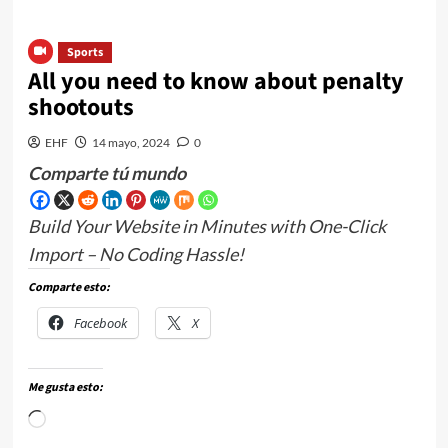
Sports
All you need to know about penalty
shootouts
EHF
14 mayo, 2024
0
Comparte tú mundo
Build Your Website in Minutes with One-Click
Import – No Coding Hassle!
Comparte esto:
Facebook
X
Me gusta esto: